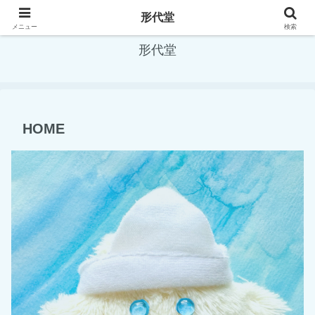
わたで満たす、こころも満たす
形代堂
メニュー
検索
形代堂
HOME